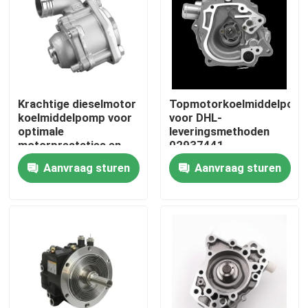
Ongeveer ons
Fabrieksreis
Krachtige dieselmotor
Topmotorkoelmiddelpom
koelmiddelpomp voor
voor DHL-
Kwaliteitscontrole
optimale
leveringsmethoden
motorprestaties en
02937441
leveringen
Aanvraag sturen
Aanvraag sturen
Contacteer ons
Nieuws
Verzoek om een Citaat
Graafwerktuig Spare Part