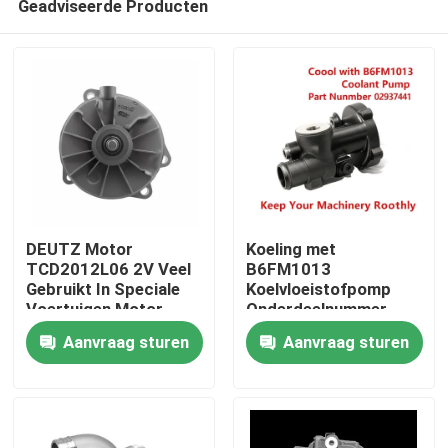
Geadviseerde Producten
DEUTZ Motor
Koeling met
TCD2012L06 2V Veel
B6FM1013
Gebruikt In Speciale
Koelvloeistofpomp
Voertuigen Motor
Onderdeelnummer
Huis
Koelvloeistofpomp
02937441 Houdt Uw
Aanvraag sturen
Aanvraag sturen
Onderdeel Nummer
Machines Soepel
02937441 B6FM1013
Draaiend
Producten
BF4M1013
Video's