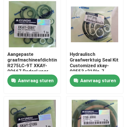
Ongeveer ons
Fabrieksreis
Kwaliteitscontrole
Aangepaste
Hydraulisch
graafmachineafdichtingsset
Graafwerktuig Seal Kit
R275LC-9T XKAY-
Customized xkay-
Contacteer ons
00667 Pedaal voor
00553 r210lc-7
afstandsbediening
r160lc-7
Aanvraag sturen
Aanvraag sturen
Nieuws
Verzoek om een Citaat
Graafwerktuig Spare Part