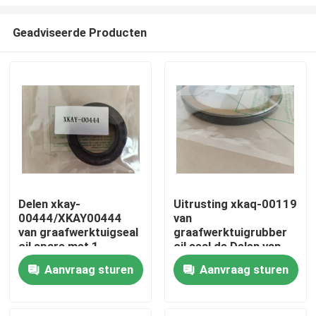
Geadviseerde Producten
Delen xkay-
Uitrusting xkaq-00119
00444/XKAY00444
van
Huis
van graafwerktuigseal
graafwerktuigrubber
oil spare met 1
oil seal de Delen van
Jaargarantie
Bouwmachines
Producten
Aanvraag sturen
Aanvraag sturen
Video's