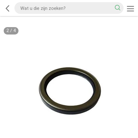
2
/
4