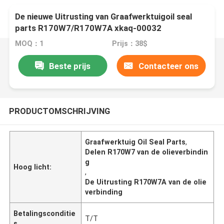
De nieuwe Uitrusting van Graafwerktuigoil seal
parts R170W7/R170W7A xkaq-00032
MOQ：1
Prijs：38$
Beste prijs
Contacteer ons
PRODUCTOMSCHRIJVING
Graafwerktuig Oil Seal Parts
,
Delen R170W7 van de olieverbindin
g
Hoog licht:
,
De Uitrusting R170W7A van de olie
verbinding
Betalingsconditie
T/T
s