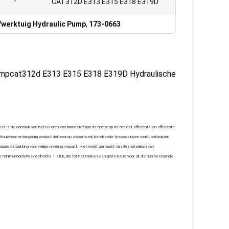
CAT312D E313 E315 E318 E319D
:
fwerktuig Hydraulic Pump
,
173-0663
mpcat312d E313 E315 E318 E319D Hydraulische
t is de oorzaak van het leveren van brandstof aan de motor op de meest efficiënte en efficiënte
trouwbaar en langdurig product dat voor op zwaar werk berekende toepassingen wordt ontworpen.
ndaard verpakking voor veilige levering verpakt. Het wordt gemaakt van de materialen van
 De minimumordehoeveelheid is 1 stuk, die tot het maken een grote keus voor zij die hun bestaande