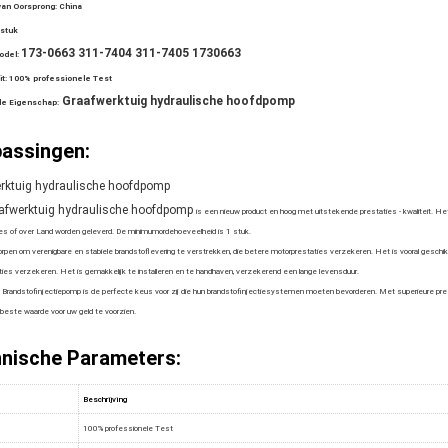
van Oorsprong:
China
 stuk
173-0663 311-7404 311-7405 1730663
odel:
it:
100% professionele Test
Graafwerktuig hydraulische hoofdpomp
le Eigenschap:
assingen:
rktuig hydraulische hoofdpomp
afwerktuig hydraulische hoofdpomp
is een nieuw product en hoog met uitstekende prestaties - kwaliteit.
es of over Land worden geleverd. De minimumordehoeveelheid is 1 stuk.
rpen om verenigbare en stabiele brandstoflevering te verstrekken, die betere motorprestaties verzekeren. Het is vooral geschi
ies verzekeren. Het is gemakkelijk te installeren en te handhaven, verzekerend een lange levensduur.
Brandstofinjectiepomp is de perfecte keus voor zij die hun brandstofinjectiesystemen moeten bevorderen. Met superieure pres
beste waarde voor uw geld te voorzien.
nische Parameters:
Beschrijving
100% professionele Test