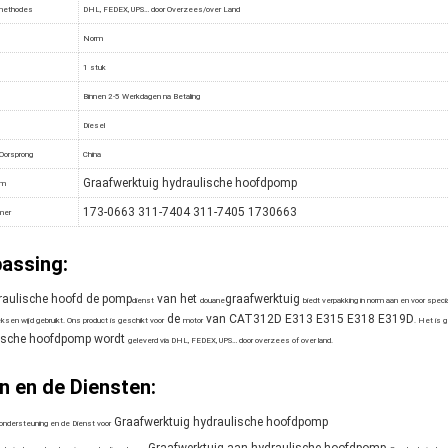
methodes
DHL, FEDEX, UPS… door Overzees/over Land
Norm
1 stuk
Binnen 2-5 Werkdagen na Betaling
Diesel
 Oorsprong
China
Graafwerktuig hydraulische hoofdpomp
am
173-0663 311-7404 311-7405 1730663
mer
assing:
aulische hoofd de pomp
van het
graafwerktuig
dienst
douane
biedt verpakking in norm aan en voor spe
de
van CAT312D E313 E315 E318 E319D
ksen wijd gebruikt. Ons product is geschikt voor
motor
. Het is 
ische hoofdpomp wordt
geleverd via DHL, FEDEX, UPS… door overzees of over land.
n en de Diensten:
Graafwerktuig hydraulische hoofdpomp
ondersteuning en de Dienst voor