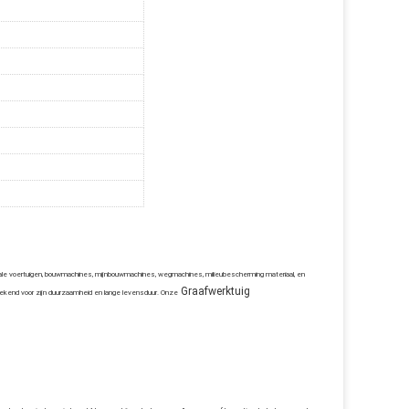
ciale voertuigen, bouwmachines, mijnbouwmachines, wegmachines, milieubescherming materiaal, en
Graafwerktuig
gekend voor zijn duurzaamheid en lange levensduur. Onze