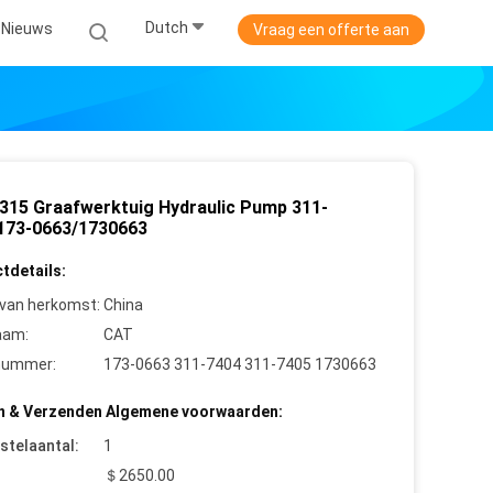
Dutch
Nieuws
Vraag een offerte aan
315 Graafwerktuig Hydraulic Pump 311-
173-0663/1730663
tdetails:
 van herkomst:
China
aam:
CAT
nummer:
173-0663 311-7404 311-7405 1730663
n & Verzenden Algemene voorwaarden:
stelaantal:
1
＄2650.00