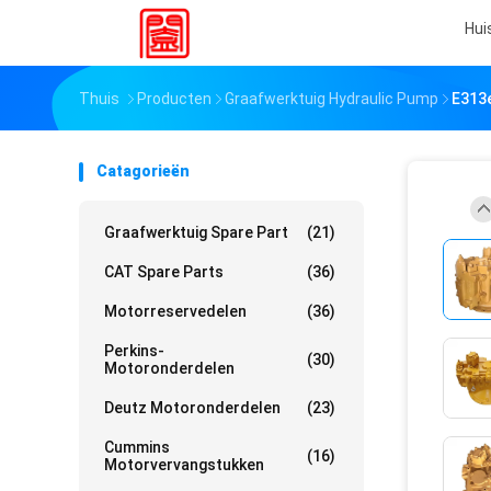
Hui
Thuis
Producten
Graafwerktuig Hydraulic Pump
E313
Catagorieën
Graafwerktuig Spare Part
(21)
CAT Spare Parts
(36)
Motorreservedelen
(36)
Perkins-
(30)
Motoronderdelen
Deutz Motoronderdelen
(23)
Cummins
(16)
Motorvervangstukken