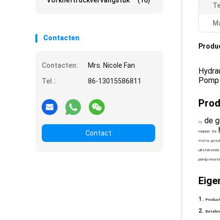
Vorkheftruckvervangstuk
(10)
Te
Ma
Contacten
Produ
Contacten:
Mrs. Nicole Fan
Hydra
Pomp 
Tel.:
86-13015586811
Prod
de g
Is
Contact
manier. De
Het is gesch
uitstekende 
pomp moete
Eige
Produc
Betalin