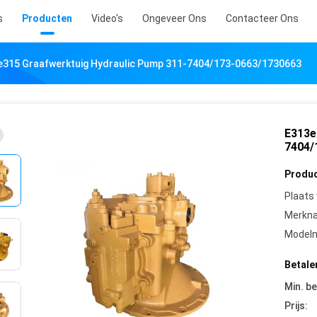
s
Producten
Video's
Ongeveer Ons
Contacteer Ons
e315 Graafwerktuig Hydraulic Pump 311-7404/173-0663/1730663
E313e
7404/
Produc
Plaats
Merkn
Model
Betale
Min. be
Prijs: