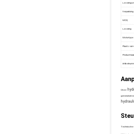
Leverings
Verpakking
MOQ
Levering
Motortype
Plaats van
Productna
Artikelnum
Aanp
hydr
Onze
generatorree
hydraul
Steu
Technische 