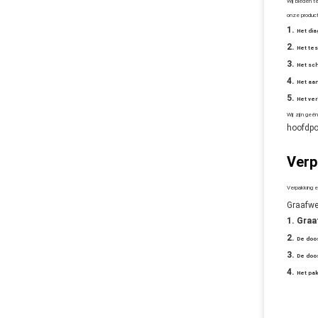
Wij bieden t
onze product
Het di
Het tes
Het sc
Het aan
Het ve
Wij zijn geë
hoofdp
Verp
Verpakking 
Graafwe
Graa
De doo
De doo
Het pak