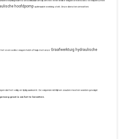
 ondersteuningteam is beschikbaar om bij om het even welke vragen of kwesties te helpen u met
aulische hoofdpomp
optimaal in werking stelt. Onze diensten omvatten:
Graafwerktuig hydraulische
m het even welke vragen hebt of hulp met onze
gen dat het veilig en tijdig aankomt. De volgende richtlijnen zouden moeten worden gevolgd:
 genoeg groot is om het te bevatten.