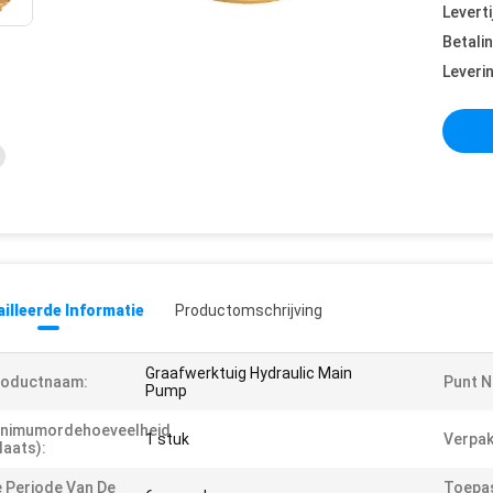
Leverti
Betali
Leveri
illeerde Informatie
Productomschrijving
Graafwerktuig Hydraulic Main
roductnaam:
Punt N
Pump
inimumordehoeveelheid
1 stuk
Verpa
laats):
 Periode Van De
Toepas