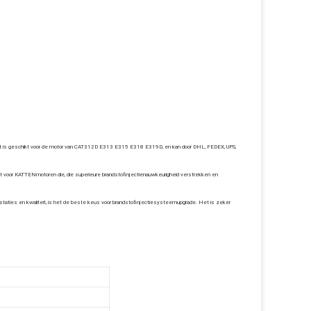
 Het is geschikt voor de motor van CAT312D E313 E315 E318 E319D, en kan door DHL, FEDEX, UPS,
kt voor KATTENmotoren die, die superieure brandstofinjectienauwkeurigheid verstrekken en
taties en kwaliteit, is het de beste keus voor brandstofinjectiesysteemupgrade. Het is zeker