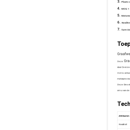
Plaats 
MOQ:
1
Motorm
Kwalite
Specia
Toep
Graafwe
Gra
Deze
door Overze
Het is ontwo
motorprestat
Deze Diesel 
om u van de 
Tech
Attributen
Kwaliteit