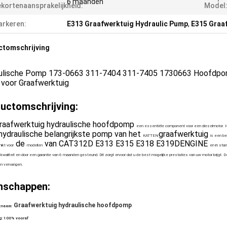
6 maanden
kortenaansprakelijkheid:
Model
rkeren:
E313 Graafwerktuig Hydraulic Pump
,
E315 Graa
ctomschrijving
ulische Pomp 173-0663 311-7404 311-7405 1730663 Hoofdpo
voor Graafwerktuig
uctomschrijving:
raafwerktuig hydraulische hoofdpomp
een essentiële component voor een dieselmotor. He
hydraulische belangrijkste pomp van het
graafwerktuig
KATTEN
is een be
de
van CAT312D E313 E315 E318 E319DENGINE
ikt voor
modellen
en in sta
kwaliteit en door een garantie van 6 maanden gesteund. Dit zorgt ervoor dat u de best mogelijke prestaties van uw motor krijgt.
n vervangen.
nschappen:
Graafwerktuig hydraulische hoofdpomp
tnaam:
g:
100% vooraf