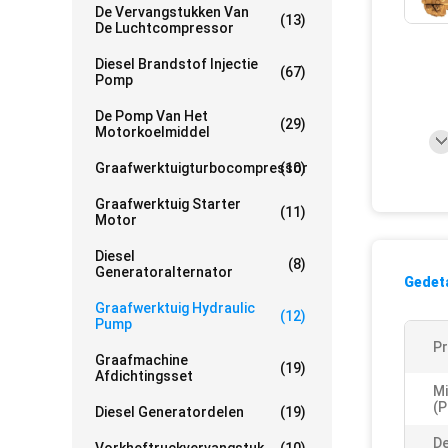
De Vervangstukken Van
(13)
De Luchtcompressor
Diesel Brandstof Injectie
(67)
Pomp
De Pomp Van Het
(29)
Motorkoelmiddel
Graafwerktuigturbocompressor
(10)
Graafwerktuig Starter
(11)
Motor
Diesel
(8)
Generatoralternator
Gedeta
Graafwerktuig Hydraulic
(12)
Pump
P
Graafmachine
(19)
Afdichtingsset
M
(p
Diesel Generatordelen
(19)
De