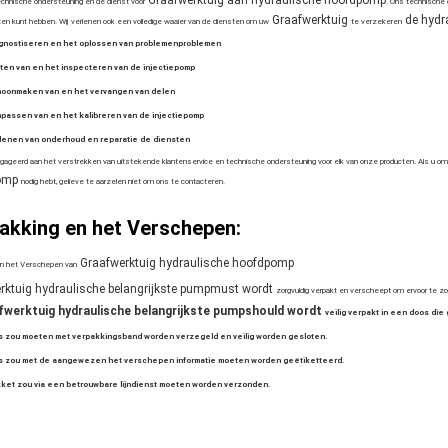
Graafwerktuig aan hydraulische hoofdpomp
echnische ondersteuning en de dienst voor
. Ons technische
Graafwerktuig
de hydr
en kunt hebben. Wij verlenen ook een volledige waaier van de diensten om uw
te verzekeren
agnostiseren en het oplossen van problemenproblemen
ten van en het inspecteren van de injectiepomp
hoonmaken van en het vervangen van delen
passen van en het kalibreren van de injectiepomp
rlenen van onderhoud en reparatie de diensten
ngageerd aan het verstrekken van uitstekende klantenservice en technische ondersteuning voor elk van onze producten. Als u o
omp
nodig hebt, gelieve te aarzelen niet om ons te contacteren.
akking en het Verschepen:
Graafwerktuig hydraulische hoofdpomp
en het Verschepen van
rktuig hydraulische belangrijkste pumpmust wordt
zorgvuldig verpakt en verscheept om ervoor te zor
fwerktuig hydraulische belangrijkste pumpshould wordt
veilig verpakt in een doos die
s zou moeten met verpakkingsband worden verzegeld en veilig worden gesloten.
s zou met de aangewezen het verschepen informatie moeten worden geëtiketteerd.
ket zou via een betrouwbare lijndienst moeten worden verzonden.