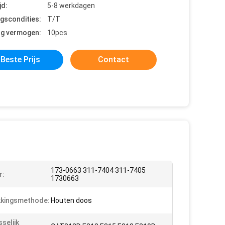
jd:
5-8 werkdagen
ngscondities:
T/T
ng vermogen:
10pcs
Beste Prijs
Contact
173-0663 311-7404 311-7405
r:
1730663
kkingsmethode:
Houten doos
selijk