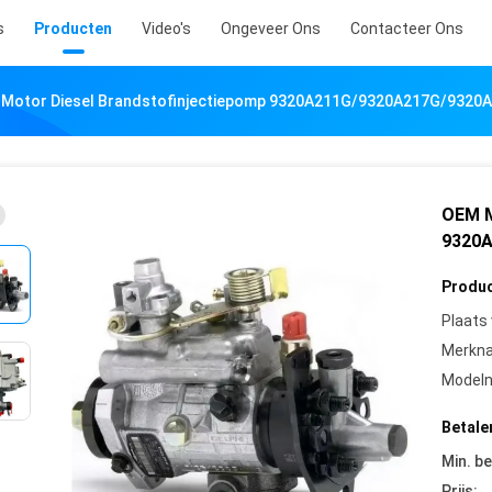
s
Producten
Video's
Ongeveer Ons
Contacteer Ons
Motor Diesel Brandstofinjectiepomp 9320A211G/9320A217G/9320
OEM M
9320
Produc
Plaats
Merkn
Model
Betale
Min. be
Prijs: