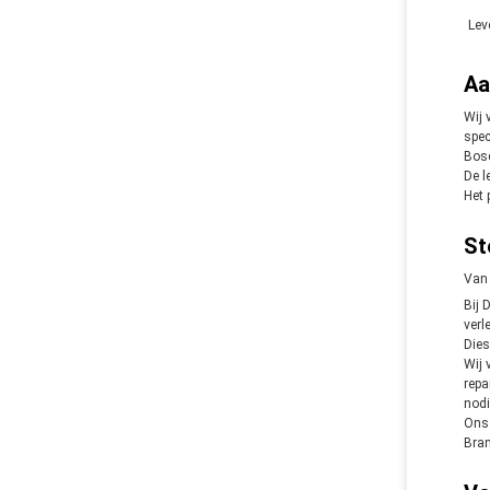
Lev
Aa
Wij 
spec
Bos
De l
Het 
St
Van 
Bij 
verl
Dies
Wij 
repa
nodi
Ons 
Bran