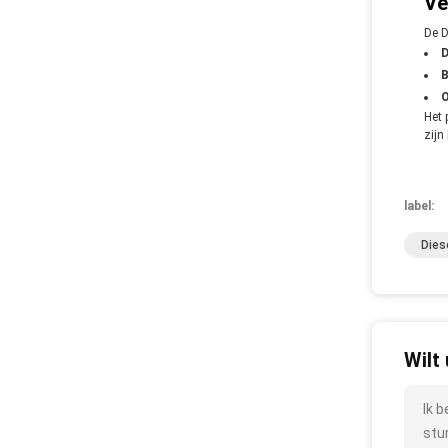
Ve
De D
D
B
O
Het 
zijn
label:
Dies
Wilt
Ik 
stu