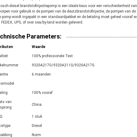
osch-diesel brandstofinjectiepomp is een ideale keus voor een verscheidenheid va
orpen voor gebruik in de pompen van de deutzbrandstofinjectie, de pompen van de m
 pomp wordt ingepakt in een standaardpakket en de betaling moet geheel vooraf wor
 FEDEX, UPS, of over sea/by-land worden geleverd.
chnische Parameters:
ributen
Waarde
liteit
100% professionele Test
ikelnummer
9320A217G/9320A211G/9320A217G
antie
6 maanden
ormodel
aling
100% vooraf
ats van
China
sprong
Q
1 stuk
ortype
Diesel
pakking
Norm