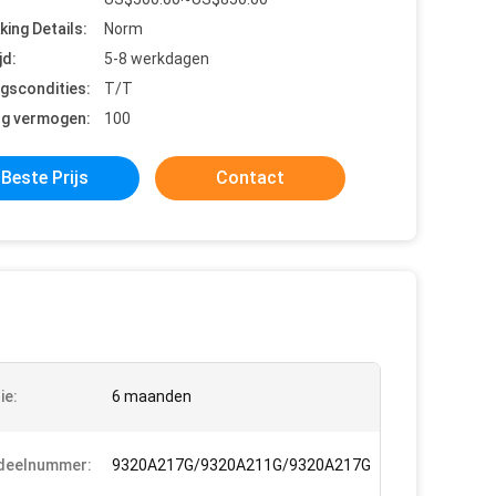
king Details:
Norm
jd:
5-8 werkdagen
ngscondities:
T/T
ng vermogen:
100
Beste Prijs
Contact
ie:
6 maanden
deelnummer:
9320A217G/9320A211G/9320A217G