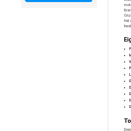
moto
Bran
Onze
Het 
kwal
Ei
P
M
V
P
L
D
D
D
D
D
To
Dies