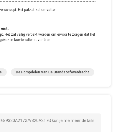
 verscheept. Het pakket zal omvatten:
reist.
. Het zal veilig verpakt worden om ervoor te zorgen dat het
 gekozen koeriersdienst variëren.
e
De Pompdelen Van De Brandstofoverdracht
11G/9320A217G/9320A217G kun je me meer details