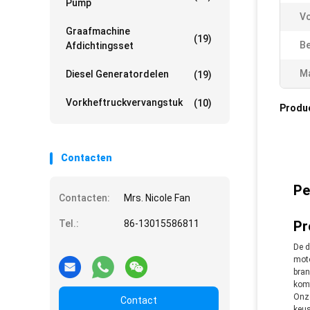
Pump
V
Graafmachine
(19)
Be
Afdichtingsset
Ma
Diesel Generatordelen
(19)
Vorkheftruckvervangstuk
(10)
Produ
Contacten
Pe
Contacten:
Mrs. Nicole Fan
Tel.:
86-13015586811
Pr
De d
moto
bran
komt
Onze
Contact
keus