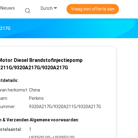
Nieuws
Dutch
Vraag een offerte aan
A217G
otor Diesel Brandstofinjectiepomp
A211G/9320A217G/9320A217G
tdetails:
 van herkomst:
China
aam:
Perkins
nummer:
9320A217G/9320A211G/9320A217G
n & Verzenden Algemene voorwaarden:
stelaantal:
1
US$500.00~US$850.00