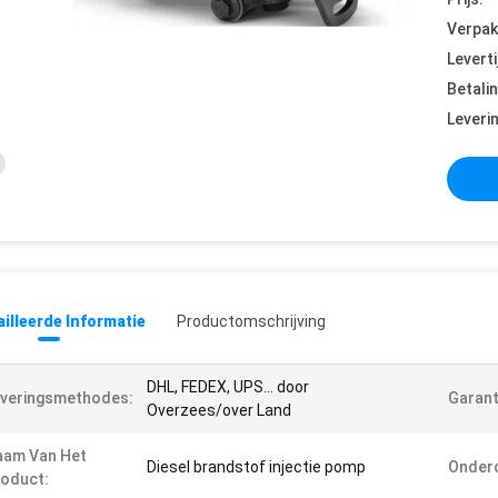
Verpak
Leverti
Betali
Leveri
illeerde Informatie
Productomschrijving
DHL, FEDEX, UPS… door
veringsmethodes:
Garant
Overzees/over Land
aam Van Het
Diesel brandstof injectie pomp
Onder
oduct: