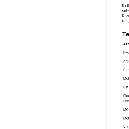
De B
ontw
Deze
DHL,
Te
Att
Kwa
Art
Gar
Mot
Bet
Pla
Oor
MO
Mot
Ver