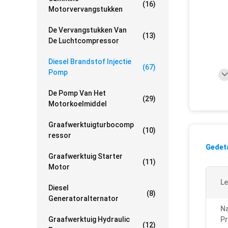
(16)
Motorvervangstukken
De Vervangstukken Van
(13)
De Luchtcompressor
Diesel Brandstof Injectie
(67)
Pomp
De Pomp Van Het
(29)
Motorkoelmiddel
Graafwerktuigturbocomp
(10)
Ressor
Gedeta
Graafwerktuig Starter
(11)
Motor
Le
Diesel
(8)
Generatoralternator
N
Graafwerktuig Hydraulic
Pr
(12)