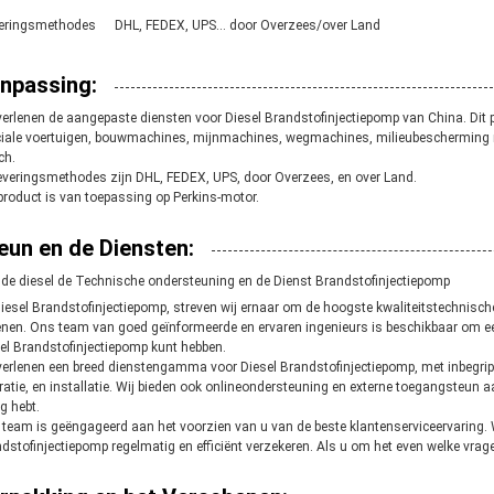
eringsmethodes
DHL, FEDEX, UPS… door Overzees/over Land
npassing:
verlenen de aangepaste diensten voor Diesel Brandstofinjectiepomp van China. Dit
iale voertuigen, bouwmachines, mijnmachines, wegmachines, milieubescherming mat
ch.
everingsmethodes zijn DHL, FEDEX, UPS, door Overzees, en over Land.
product is van toepassing op Perkins-motor.
eun en de Diensten:
de diesel de Technische ondersteuning en de Dienst Brandstofinjectiepomp
Diesel Brandstofinjectiepomp, streven wij ernaar om de hoogste kwaliteitstechnisc
enen. Ons team van goed geïnformeerde en ervaren ingenieurs is beschikbaar om e
el Brandstofinjectiepomp kunt hebben.
verlenen een breed dienstengamma voor Diesel Brandstofinjectiepomp, met inbegri
ratie, en installatie. Wij bieden ook onlineondersteuning en externe toegangsteun a
g hebt.
team is geëngageerd aan het voorzien van u van de beste klantenserviceervaring. 
dstofinjectiepomp regelmatig en efficiënt verzekeren. Als u om het even welke vrage