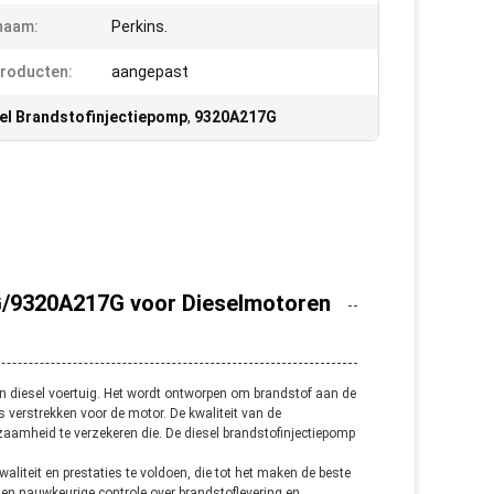
naam:
Perkins.
roducten:
aangepast
el Brandstofinjectiepomp
,
9320A217G
G/9320A217G voor Dieselmotoren
n diesel voertuig. Het wordt ontworpen om brandstof aan de
s verstrekken voor de motor. De kwaliteit van de
aamheid te verzekeren die. De diesel brandstofinjectiepomp
iteit en prestaties te voldoen, die tot het maken de beste
 en nauwkeurige controle over brandstoflevering en