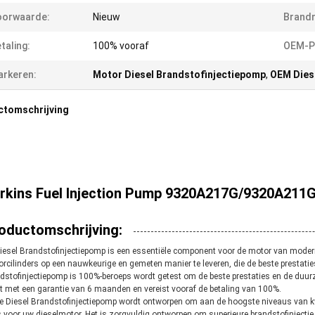
oorwaarde:
Nieuw
Brand
taling:
100% vooraf
OEM-P
rkeren:
Motor Diesel Brandstofinjectiepomp
,
OEM Dies
ctomschrijving
rkins Fuel Injection Pump 9320A217G/9320A211
oductomschrijving:
iesel Brandstofinjectiepomp is een essentiële component voor de motor van moder
rcilinders op een nauwkeurige en gemeten manier te leveren, die de beste prestatie
dstofinjectiepomp is 100%-beroeps wordt getest om de beste prestaties en de duurz
 met een garantie van 6 maanden en vereist vooraf de betaling van 100%.
 Diesel Brandstofinjectiepomp wordt ontworpen om aan de hoogste niveaus van kwal
 voor uw dieselmotor. Het is zorgvuldig ontworpen om superieure brandstofinjectie