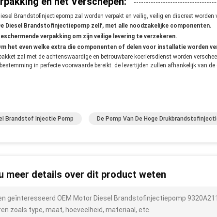
rpakking en het Verschepen:
iesel Brandstofinjectiepomp zal worden verpakt en veilig, veilig en discreet worden
e Diesel Brandstofinjectiepomp zelf, met alle noodzakelijke componenten.
eschermende verpakking om zijn veilige levering te verzekeren.
m het even welke extra die componenten of delen voor installatie worden ve
pakket zal met de achtenswaardige en betrouwbare koeriersdienst worden verscheept
 bestemming in perfecte voorwaarde bereikt. de levertijden zullen afhankelijk van de
el Brandstof Injectie Pomp
De Pomp Van De Hoge Drukbrandstofinjecti
 u meer details over dit product weten
ben geïnteresseerd OEM Motor Diesel Brandstofinjectiepomp 9320A2
ren zoals type, maat, hoeveelheid, materiaal, etc.