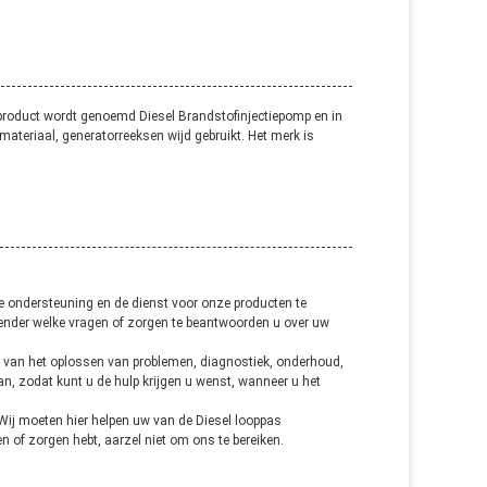
 product wordt genoemd Diesel Brandstofinjectiepomp en in
eriaal, generatorreeksen wijd gebruikt. Het merk is
he ondersteuning en de dienst voor onze producten te
ender welke vragen of zorgen te beantwoorden u over uw
p van het oplossen van problemen, diagnostiek, onderhoud,
an, zodat kunt u de hulp krijgen u wenst, wanneer u het
Wij moeten hier helpen uw van de Diesel looppas
n of zorgen hebt, aarzel niet om ons te bereiken.