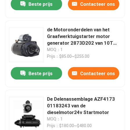
Beste prijs
Contacteer ons
de Motoronderdelen van het
Graafwerktuigstarter motor
generator 2873D202 van 10T
12V
MOQ：1
Prijs：$85.00~$255.00
Beste prijs
Contacteer ons
De Delenassemblage AZF4173
01183243 van de
dieselmotor24v Startmotor
MOQ：1
Prijs：$180.00~$480.00