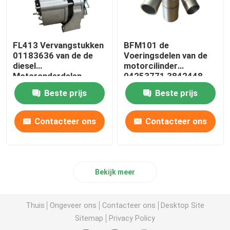
FL413 Vervangstukken
BFM101 de
01183636 van de de
Voeringsdelen van de
diesel
motorcilinder
Motoronderdelen
04253771 3842448
Autoalternator van
04253772
Beste prijs
Beste prijs
Deutz
Contacteer ons
Contacteer ons
Bekijk meer
Thuis
Ongeveer ons
Contacteer ons
Desktop Site
Sitemap
Privacy Policy