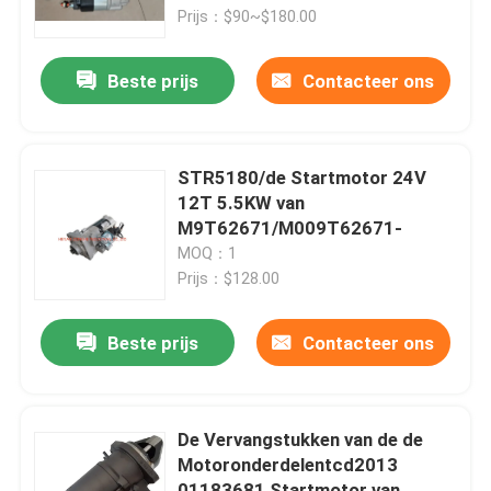
Prijs：$90~$180.00
Ongeveer ons
Beste prijs
Contacteer ons
Fabrieksreis
STR5180/de Startmotor 24V
Kwaliteitscontrole
12T 5.5KW van
M9T62671/M009T62671-
MOQ：1
Contacteer ons
Prijs：$128.00
Nieuws
Beste prijs
Contacteer ons
Verzoek om een Citaat
De Vervangstukken van de de
Motoronderdelentcd2013
Graafwerktuig Spare Part
01183681 Startmotor van