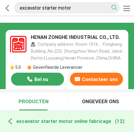
HENAN ZONGHE INDUSTRIAL CO., LTD.
Company address: Room 1016，Yongbang
Building ,No.225, Zhongzhou West Road, Jianxi
District,Luoyang,Henan Province ,China,CHINA
5.0
Geverifieerde Leverancier
Bel nu
Contacteer ons
PRODUCTEN
ONGEVEER ONS
excavator starter motor online fabricage
(12)