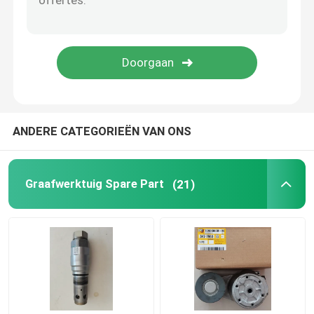
De Pomp van het motorkoelmiddel
Graafwerktuigturbocompressor
Graafwerktuig Starter Motor
ANDERE CATEGORIEËN VAN ONS
Diesel Generatoralternator
Graafwerktuig Spare Part
(21)
Graafwerktuig Hydraulic Pump
graafmachine afdichtingsset
Diesel Generatordelen