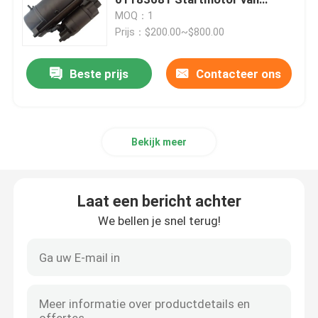
BF6M1013 Deutz
MOQ：1
Prijs：$200.00~$800.00
CAT Spare Parts
Beste prijs
Contacteer ons
Motorreservedelen
Perkins-motoronderdelen
Bekijk meer
deutz motoronderdelen
Laat een bericht achter
cummins motorvervangstukken
We bellen je snel terug!
De Vervangstukken van de luchtcompressor
Diesel brandstof injectie pomp