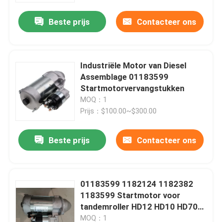
Beste prijs
Contacteer ons
Industriële Motor van Diesel
Assemblage 01183599
Startmotorvervangstukken
MOQ：1
Prijs：$100.00~$300.00
Beste prijs
Contacteer ons
Huis
01183599 1182124 1182382
Producten
1183599 Startmotor voor
tandemroller HD12 HD10 HD70
HD75 Motor
Video's
MOQ：1