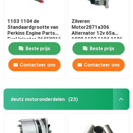
1103 1104 de
Zilveren
Standaardgrootte van
Motor2871a306
Perkins Engine Parts
Alternator 12v 65a
Fuel Injector 2645K016
1000 1103 1104 1106
Beste prijs
Beste prijs
Contacteer ons
Contacteer ons
deutz motoronderdelen
(23)