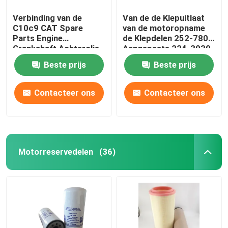
Verbinding van de
Van de de Klepuitlaat
C10c9 CAT Spare
van de motoropname
Parts Engine
de Klepdelen 252-7802
Crankshaft Achterolie
Aangepaste 224-3030
533-2152 226-4757
Beste prijs
Beste prijs
2264757
Contacteer ons
Contacteer ons
Motorreservedelen
(36)