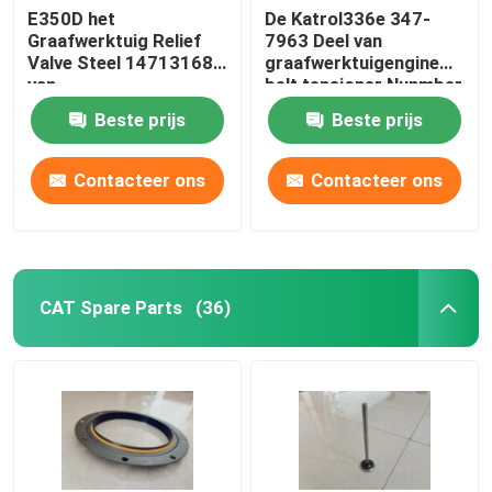
E350D het
De Katrol336e 347-
Graafwerktuig Relief
7963 Deel van
Vorkheftruckvervangstuk
Valve Steel 14713168
graafwerktuigengine
van
belt tensioner Nunmber
graafwerktuigspare
Beste prijs
Beste prijs
part accessories
Contacteer ons
Contacteer ons
CAT Spare Parts
(36)