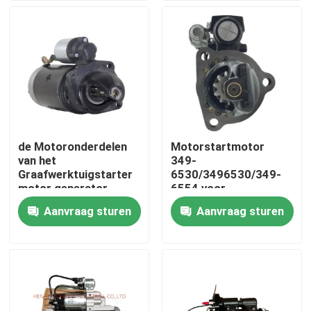
Ongeveer ons
Fabrieksreis
Kwaliteitscontrole
de Motoronderdelen
Motorstartmotor
van het
349-
Contacteer ons
Graafwerktuigstarter
6530/3496530/349-
motor generator
6554 voor
2873D202 van 10T
Graafwerktuig
Aanvraag sturen
Aanvraag sturen
Nieuws
12V
Verzoek om een Citaat
Graafwerktuig Spare Part