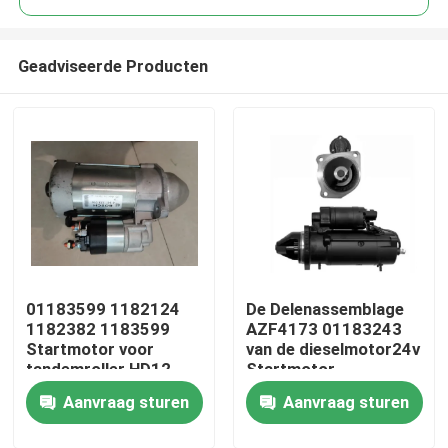
Geadviseerde Producten
01183599 1182124
De Delenassemblage
Huis
1182382 1183599
AZF4173 01183243
Startmotor voor
van de dieselmotor24v
tandemroller HD12
Startmotor
Producten
HD10 HD70 HD75
Aanvraag sturen
Aanvraag sturen
Motor
Video's