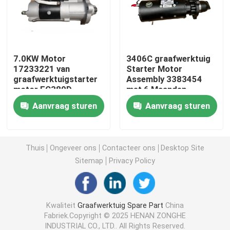
CAT Spare Parts
7.0KW Motor
3406C graafwerktuig
Motorreservedelen
17233221 van
Starter Motor
graafwerktuigstarter
Assembly 3383454
motor EC380D
met 6 Maanden
Perkins-motoronderdelen
Flenssteun
Garantie
Aanvraag sturen
Aanvraag sturen
deutz motoronderdelen
Thuis
Ongeveer ons
Contacteer ons
Desktop Site
cummins motorvervangstukken
Sitemap
Privacy Policy
De Vervangstukken van de luchtcompressor
Kwaliteit
Graafwerktuig Spare Part
China
Fabriek.Copyright © 2025 HENAN ZONGHE
Diesel brandstof injectie pomp
INDUSTRIAL CO., LTD.. All Rights Reserved.