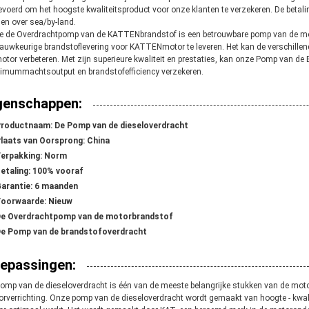
evoerd om het hoogste kwaliteitsproduct voor onze klanten te verzekeren. De bet
en over sea/by-land.
e
de Overdrachtpomp van
de
KATTENbrandstof
is een betrouwbare pomp van de mo
auwkeurige brandstoflevering voor KATTENmotor te leveren. Het kan de verschillend
otor verbeteren. Met zijn superieure kwaliteit en prestaties, kan onze Pomp van de
mummachtsoutput en brandstofefficiency verzekeren.
genschappen:
roductnaam: De Pomp van de dieseloverdracht
laats van Oorsprong: China
erpakking: Norm
etaling: 100% vooraf
arantie: 6 maanden
oorwaarde: Nieuw
e Overdracht
pomp
van
de motorbrandstof
De Pomp
van
de brandstof
overdracht
epassingen:
Pomp
van
de diesel
overdracht
is één van de meeste belangrijke stukken van de motor
rverrichting. Onze pomp van de dieseloverdracht wordt gemaakt van hoogte - kwal