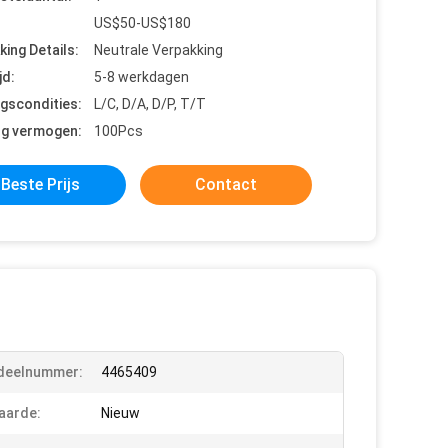
US$50-US$180
king Details:
Neutrale Verpakking
jd:
5-8 werkdagen
ngscondities:
L/C, D/A, D/P, T/T
ng vermogen:
100Pcs
Beste Prijs
Contact
deelnummer:
4465409
aarde:
Nieuw