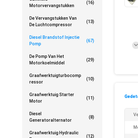
(16)
Motorvervangstukken
De Vervangstukken Van
(13)
De Luchtcompressor
Diesel Brandstof Injectie
(67)
Pomp
De Pomp Van Het
(29)
Motorkoelmiddel
Graafwerktuigturbocomp
(10)
Ressor
Graafwerktuig Starter
Gedeta
(11)
Motor
Diesel
Ve
(8)
Generatoralternator
M
Graafwerktuig Hydraulic
(12)