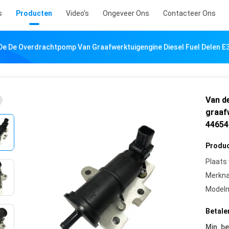
s
Producten
Video's
Ongeveer Ons
Contacteer Ons
De De Overdrachtpomp Van Graafwerktuigengine Diesel Fuel Delen 
Van d
graaf
44654
Produc
Plaats
Merkn
Model
Betale
Min. be