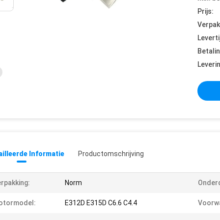
Prijs:
Verpak
Leverti
Betali
Leveri
illeerde Informatie
Productomschrijving
rpakking:
Norm
Onder
otormodel:
E312D E315D C6.6 C4.4
Voorw