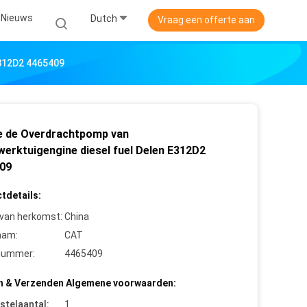
Nieuws
Dutch
Vraag een offerte aan
E312D2 4465409
e de Overdrachtpomp van
werktuigengine diesel fuel Delen E312D2
09
tdetails:
 van herkomst:
China
aam:
CAT
nummer:
4465409
n & Verzenden Algemene voorwaarden:
stelaantal:
1