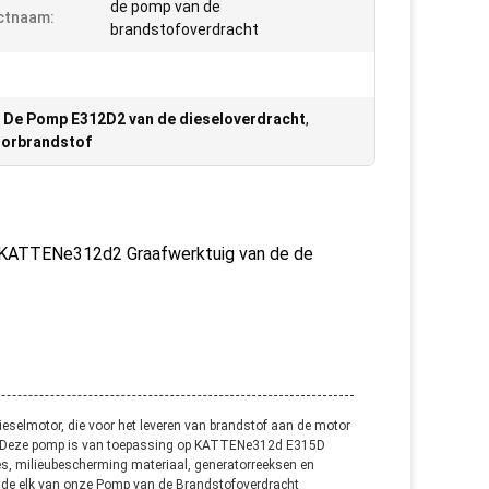
de pomp van de
ctnaam:
brandstofoverdracht
,
De Pomp E312D2 van de dieseloverdracht
,
torbrandstof
t KATTENe312d2 Graafwerktuig van de de
selmotor, die voor het leveren van brandstof aan de motor
is. Deze pomp is van toepassing op KATTENe312d E315D
s, milieubescherming materiaal, generatorreeksen en
nde elk van onze Pomp van de Brandstof
overdracht