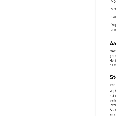
MO
Mot
Kwa
De 
bra
Aa
Onz
gara
Het 
de
O
St
Van 
Wij 
het 
verl
leve
Als 
en s