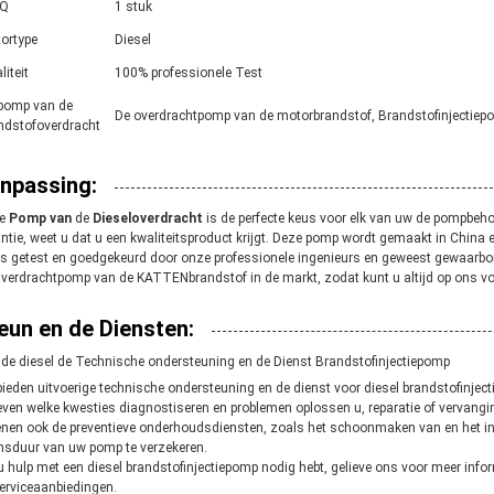
Q
1 stuk
ortype
Diesel
liteit
100% professionele Test
pomp van de
De overdrachtpomp van de motorbrandstof, Brandstofinjectiep
ndstofoverdracht
npassing:
e
Pomp
van
de
Diesel
overdracht
is de perfecte keus voor elk van uw de pompbeho
ntie, weet u dat u een kwaliteitsproduct krijgt. Deze pomp wordt gemaakt in Chi
is getest en goedgekeurd door onze professionele ingenieurs en geweest gewaarborg
verdrachtpomp van
de KATTEN
brandstof
in de markt, zodat kunt u altijd op ons v
eun en de Diensten:
de diesel de Technische ondersteuning en de Dienst Brandstofinjectiepomp
bieden uitvoerige technische ondersteuning en de dienst voor diesel brandstofinje
even welke kwesties diagnostiseren en problemen oplossen u, reparatie of vervangi
enen ook de preventieve onderhoudsdiensten, zoals het schoonmaken van en het i
nsduur van uw pomp te verzekeren.
u hulp met een diesel brandstofinjectiepomp nodig hebt, gelieve ons voor meer inf
erviceaanbiedingen.