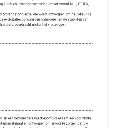
aling 100% en leveringsmethodes omvat vooraf DHL, FEDEX,
torbrandstofinjectie, die wordt ontworpen om nauwkeurige
e exploitatievoorwaarden ontmoeten en de stabiliteit van
 Brandstof
overdracht
motor het vlotte lopen,
, en een betrouwbare injectiepomp is essentieel voor vlotte
iteitsmateriaal en ontworpen om ervoor te zorgen dat uw