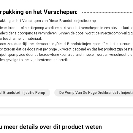
rpakking en het Verschepen:
akking en het Verschepen van Diesel Brandstofinjectiepomp
iesel brandstofinjectiepomp wordt verpakt voor het verschepen in een stevige ka
de tijdens doorgang te verhinderen. Binnen de doos, wordt de injectiepomp veilig
r beschermend materiaal.
oos zou duidelijk met de woorden „Diesel Brandstofinjectiepomp“ en het serienumm
or zorgen dat de doos niet per ongeluk wordt geopend en dat het product zijn beste
njectiepomp zou door de betrouwbare koeriersdienst moeten worden verscheept die 
en gevolgd tot het zijn bestemming bereikt.
el Brandstof Injectie Pomp
De Pomp Van De Hoge Drukbrandstofinjecti
 u meer details over dit product weten