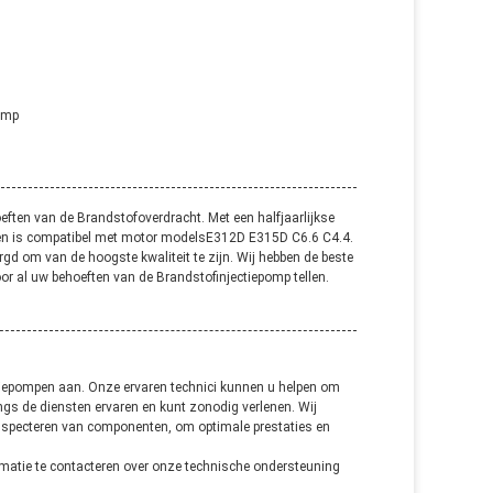
omp
eften van de Brandstofoverdracht. Met een halfjaarlijkse
na en is compatibel met motor modelsE312D
E315D C6.6 C4.4
.
d om van de hoogste kwaliteit te zijn. Wij hebben de beste
oor al uw behoeften van de Brandstofinjectiepomp tellen.
ctiepompen aan. Onze ervaren technici kunnen u helpen om
ngs de diensten ervaren en kunt zonodig verlenen. Wij
nspecteren van componenten, om optimale prestaties en
ormatie te contacteren over onze technische ondersteuning