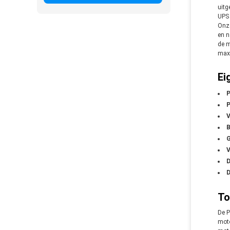
uitg
UPS 
Onz
en n
de m
maxi
Ei
P
P
V
B
G
V
D
To
De 
moto