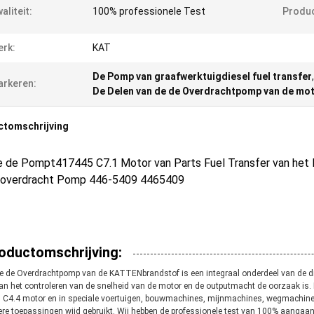
aliteit:
100% professionele Test
Produ
rk:
KAT
De Pomp van graafwerktuigdiesel fuel transfer
rkeren:
De Delen van de de Overdrachtpomp van de mo
ctomschrijving
e de Pompt417445 C7.1 Motor van Parts Fuel Transfer van he
loverdracht Pomp 446-5409 4465409
oductomschrijving:
 de Overdrachtpomp van de KATTENbrandstof is een integraal onderdeel van de die
an het controleren van de snelheid van de motor en de outputmacht de oorzaak 
 C4.4 motor en in speciale voertuigen, bouwmachines, mijnmachines, wegmachine
re toepassingen wijd gebruikt. Wij hebben de professionele test van 100% aangaa