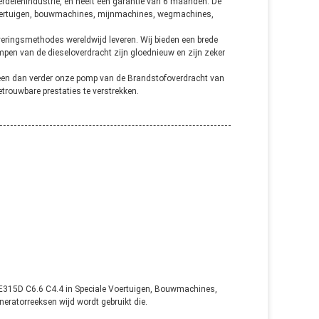
delenindustrie, en heeft een garantie van 6 maanden. De
 voertuigen, bouwmachines, mijnmachines, wegmachines,
veringsmethodes wereldwijd leveren. Wij bieden een brede
ompen
van
de diesel
overdracht
zijn gloednieuw en zijn zeker
neen dan verder onze pomp
van
de Brandstof
overdracht
van
trouwbare prestaties te verstrekken.
E315D C6.6 C4.4
in Speciale Voertuigen, Bouwmachines,
ratorreeksen wijd wordt gebruikt die.