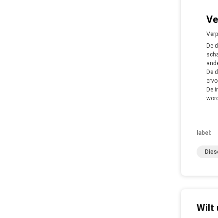
Ve
Verp
De d
scha
ande
De d
ervo
De i
word
label:
Dies
Wilt