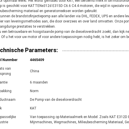
r optimaal werkt. Het wordt gemaakt door KAT, een beroemd merk in de motoronder
 is geschikt voor
KATTENe312d E315D C6.6 C4.4
motoren, die wijd in speciale
eubescherming materiaal en generatorreeksen worden gebruikt.
kunnen de brandstofinjectiepomp aan alle landen via DHL, FEDEX, UPS en andere le
er van leveringsmethodes aan, die door overzees en over land omvatten. Onze p
angdurige prestaties te verstrekken.
u een betrouwbare en hoogstaande pomp van de diesel
overdracht
zoekt, dan kijk 
 Of u het voor uw motor of voor andere toepassingen nodig hebt, is het zeker om be
chnische Parameters:
el Nunmber
4465409
ats van
China
sprong
antie
6 maanden
pakking
Norm
oductnaam
De Pomp van de dieseloverdracht
k
KAT
passelijke
Van toepassing op Materiaalmerk en Model: Zoals
KAT E312D 
ustrie
Mijnmachines, Wegmachines, Milieubescherming Materiaal, Gene