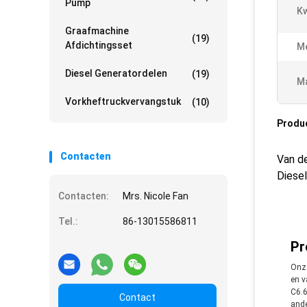
Pump
Kw
Graafmachine
(19)
Afdichtingsset
Me
Diesel Generatordelen
(19)
Ma
Vorkheftruckvervangstuk
(10)
Produ
Contacten
Van d
Diese
Contacten:
Mrs. Nicole Fan
Tel.:
86-13015586811
Pr
Onze
en v
C6.6
Contact
ande