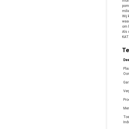
moto
pomp
mili
Wij 
waai
om l
Als 
KAT.
Te
De
Pla
Oor
Gar
Ver
Pr
Mer
Toe
Ind